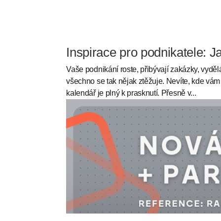
Inspirace pro podnikatele: J
Vaše podnikání roste, přibývají zakázky, vydě
všechno se tak nějak ztěžuje. Nevíte, kde vám 
kalendář je plný k prasknutí. Přesně v...