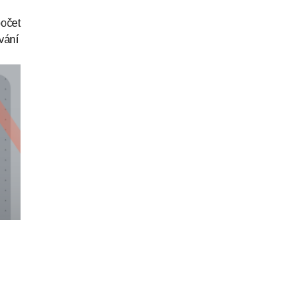
počet
vání