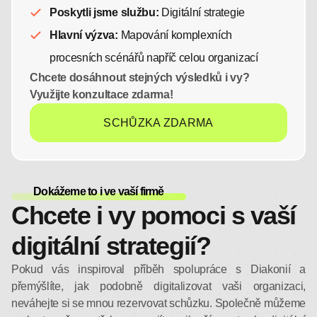
Poskytli jsme službu:
Digitální strategie
Hlavní výzva:
Mapování komplexních
procesních scénářů napříč celou organizací
Chcete dosáhnout stejných výsledků i vy?
Využijte konzultace zdarma!
SCHŮZKA ZDARMA
Dokážeme to i ve vaší firmě
Chcete i vy pomoci s vaší
digitální strategií?
Pokud vás inspiroval příběh spolupráce s Diakonií a
přemýšlíte, jak podobně digitalizovat vaši organizaci,
neváhejte si se mnou rezervovat schůzku. Společně můžeme