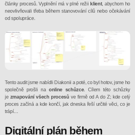
články procesů. Vyplnění má v plné režii
klient
, abychom ho
neovlivňovali třeba během stanovování cílů nebo očekávání
od spolupráce.
Tento audit jsme nabídli Diakonii a poté, co byl hotov, jsme ho
společně prošli na
online schůzce
. Cílem této schůzky
je
zmapování všech procesů
ve firmě od A do Z; kde celý
proces začíná a kde končí, jak dneska řeší určité věci, co je
trápí…
Digitální plán během