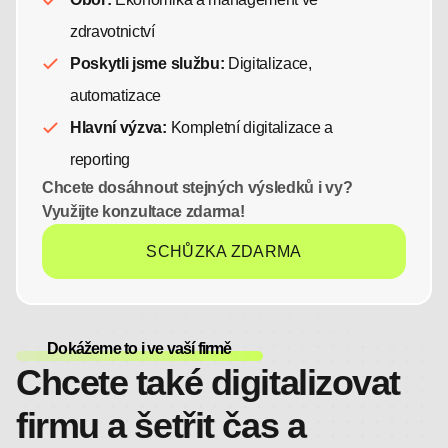
zdravotnictví
Poskytli jsme službu:
Digitalizace,
automatizace
Hlavní výzva:
Kompletní digitalizace a
reporting
Chcete dosáhnout stejných výsledků i vy?
Využijte konzultace zdarma!
SCHŮZKA ZDARMA
Dokážeme to i ve vaší firmě
Chcete také digitalizovat
firmu a šetřit čas a