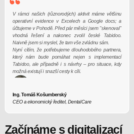
V rámci našich (různorodých) aktivit máme většinu
operativní evidence v Excelech a Google docs; a
účtujeme v Pohodě. Před pár měsíci jsem "skenoval"
vhodná řešení a nakonec zvolil české Tabidoo.
Naivně jsem si myslel, že tam vše zvládnu sám.
Nyní cítím, že potřebujeme dlouhodobého partnera,
který nám bude pomáhat nejen s implementací
Tabidoo, ale případně i s návrhy – pro situace, kdy
možná existují i snazší cesty k cíli.
Ing. Tomáš Košumberský
CEO a ekonomický ředitel, DentalCare
Začínáme s digitalizací