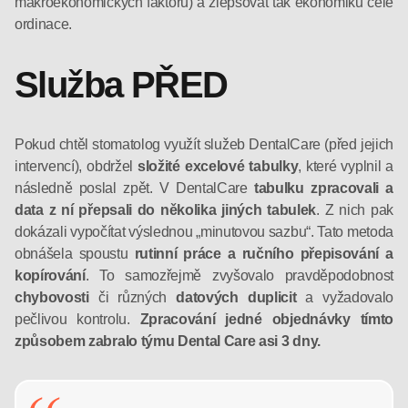
makroekonomických faktorů) a zlepšovat tak ekonomiku celé
ordinace.
Služba PŘED
Pokud chtěl stomatolog využít služeb DentalCare (před jejich
intervencí), obdržel
složité excelové tabulky
, které vyplnil a
následně poslal zpět. V DentalCare
tabulku zpracovali a
data z ní přepsali do několika jiných tabulek
. Z nich pak
dokázali vypočítat výslednou „minutovou sazbu“. Tato metoda
obnášela spoustu
rutinní práce a ručního přepisování a
kopírování
. To samozřejmě zvyšovalo pravděpodobnost
chybovosti
či různých
datových duplicit
a vyžadovalo
pečlivou kontrolu.
Zpracování jedné objednávky tímto
způsobem zabralo týmu Dental Care asi 3 dny.