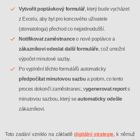
Vytvořit poptávkový formulář
, který bude vycházet
z Excelu, aby byl pro koncového uživatele
(stomatologa) přechod co nejjednodušší.
Notifikovat zaměstnance
o nové poptávce a
zákazníkovi odeslat další formuláře
, což umožní
výpočet minutové sazby.
Po vyplnění těchto formulářů automaticky
předpočítat minutovou sazbu
a potom, co tento
proces dokončí zaměstnanec, v
ygenerovat report
s
minutovou sazbou, který se
automaticky odešle
zákazníkovi.
Toto zadání vzniklo na základě
digitální strategie
, k němuž