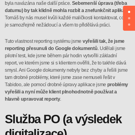
byla navázána naše další práce.
Sebemenší úprava (třeba
datumu) by tak klidně mohla rozbít a znefunkčnit aplikaci.
Tomáš by nás musel kvůli každé maličkosti kontaktovat, což
je samozřejmě nežádoucí a všem to přidělává práci.
Tuto vlastnost reporting systému jsme
vyřešili tak, že jsme
reporting přesunuli do Google dokumentů
. Udělali jsme
pilotní test, kde jsme během pár hodin vytvořili základní
report, ve kterém jsme si s klientem ověřili, že to takhle dává
smysl. Ani Google dokumenty nebyly bez chyby a řešili jsme
tam drobné problémy, které jsme zase nemuseli řešit v
Tabidoo, ale pomocí drobné úpravy aplikace jsme
problémy
vyřešili a nyní může klient plnohodnotně používat a
hlavně upravovat reporty
.
Služba PO (a výsledek
digitalizace)