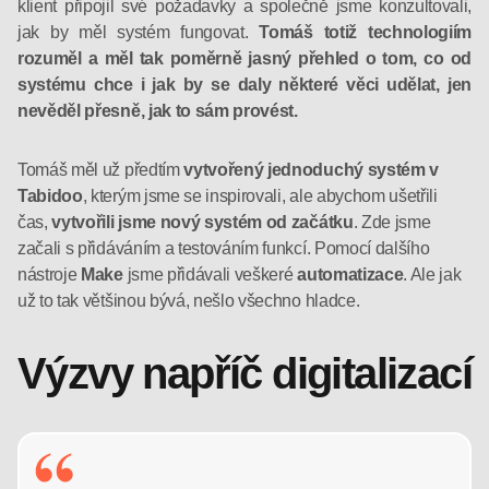
klient připojil své požadavky a společně jsme konzultovali,
jak by měl systém fungovat.
Tomáš totiž technologiím
rozuměl a měl tak poměrně jasný přehled o tom, co od
systému chce i jak by se daly některé věci udělat, jen
nevěděl přesně, jak to sám provést.
Tomáš měl už předtím
vytvořený jednoduchý systém v
Tabidoo
, kterým jsme se inspirovali, ale abychom ušetřili
čas,
vytvořili jsme nový systém od začátku
. Zde jsme
začali s přidáváním a testováním funkcí. Pomocí dalšího
nástroje
Make
jsme přidávali veškeré
automatizace
. Ale jak
už to tak většinou bývá, nešlo všechno hladce.
Výzvy napříč digitalizací